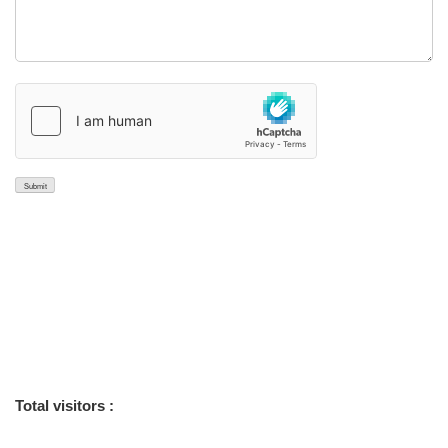
मंदिर के बारे में
भव्य प्राचीन वैभव युक्त कलापूर्ण 46 शिखरों युक्त मन्दिर है, मूलनायक अतिशयकारी
प्रतिमा भगवान आदिनाथजी की लगभग 4000 वर्ष प्राचीन है| कुछ वर्ष पूर्व मुनिश्री
सुधासागरजी महाराज द्वारा तलघर से चमत्कारी अमूल्य रत्नों की मूर्तियों कुछ दिनों के लिये
दर्शनार्थ निकाली गई थी । क्षेत्र पर आचार्य ज्ञानसागर बालक छात्रावास एवं
संतसुधासागर बालिका छात्रावास संचालित है।
Total visitors :
8,045