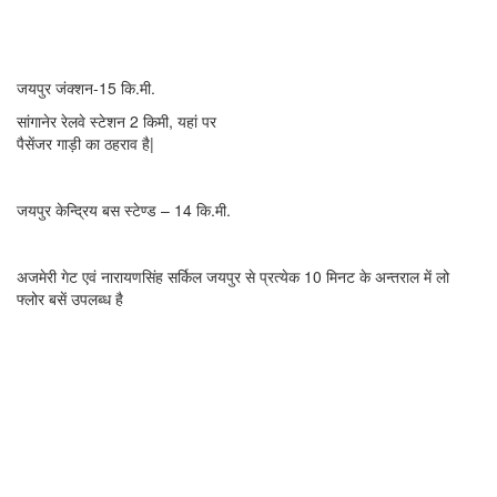
आवागमन के साधन
रेलवे स्टेशन
—
जयपुर जंक्शन-15 कि.मी.
सांगानेर रेलवे स्टेशन 2 किमी, यहां पर
पैसेंजर गाड़ी का ठहराव है|
बस स्टेण्ड —
जयपुर केन्द्रिय बस स्टेण्ड – 14 कि.मी.
पंहुचने का सरलतम मार्ग —
अजमेरी गेट एवं नारायणसिंह सर्किल जयपुर से प्रत्येक 10 मिनट के अन्तराल में लो
फ्लोर बसें उपलब्ध है
संपर्क विवरण
Mandir Manager –
Padam Chand Jain – 9351155553
Madhusudan – 9529837355