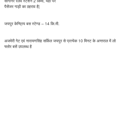
सांगानेर रेलवे स्टेशन 2 किमी, यहां पर
पैसेंजर गाड़ी का ठहराव है|
बस स्टेण्ड —
जयपुर केन्द्रिय बस स्टेण्ड – 14 कि.मी.
पंहुचने का सरलतम मार्ग —
अजमेरी गेट एवं नारायणसिंह सर्किल जयपुर से प्रत्येक 10 मिनट के अन्तराल में लो
फ्लोर बसें उपलब्ध है
संपर्क विवरण
Mandir Manager –
Padam Chand Jain – 9351155553
Madhusudan – 9529837355
For Room Booking –
Reception – 9636352545,
0141-2730390