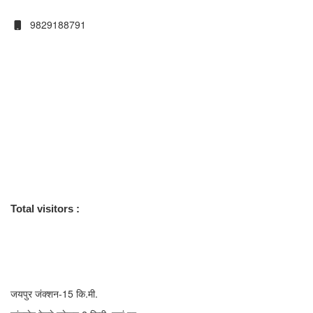
9829188791
मंदिर के बारे में
भव्य प्राचीन वैभव युक्त कलापूर्ण 46 शिखरों युक्त मन्दिर है, मूलनायक अतिशयकारी
प्रतिमा भगवान आदिनाथजी की लगभग 4000 वर्ष प्राचीन है| कुछ वर्ष पूर्व मुनिश्री
सुधासागरजी महाराज द्वारा तलघर से चमत्कारी अमूल्य रत्नों की मूर्तियों कुछ दिनों के लिये
दर्शनार्थ निकाली गई थी । क्षेत्र पर आचार्य ज्ञानसागर बालक छात्रावास एवं
संतसुधासागर बालिका छात्रावास संचालित है।
Total visitors :
7,995
आवागमन के साधन
रेलवे स्टेशन
—
जयपुर जंक्शन-15 कि.मी.