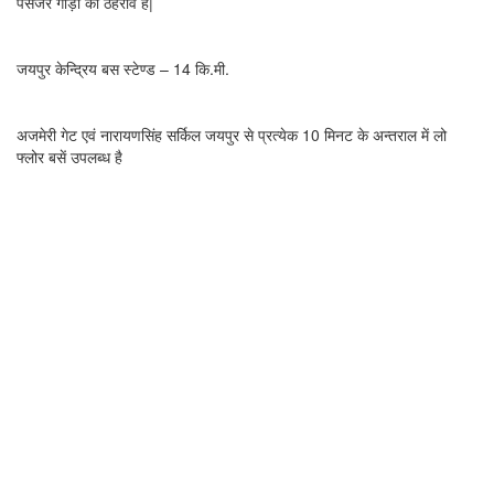
पैसेंजर गाड़ी का ठहराव है|
बस स्टेण्ड —
जयपुर केन्द्रिय बस स्टेण्ड – 14 कि.मी.
पंहुचने का सरलतम मार्ग —
अजमेरी गेट एवं नारायणसिंह सर्किल जयपुर से प्रत्येक 10 मिनट के अन्तराल में लो
फ्लोर बसें उपलब्ध है
संपर्क विवरण
Mandir Manager –
Padam Chand Jain – 9351155553
Madhusudan – 9529837355
For Room Booking –
Reception – 9636352545,
0141-2730390
मंदिर का पता