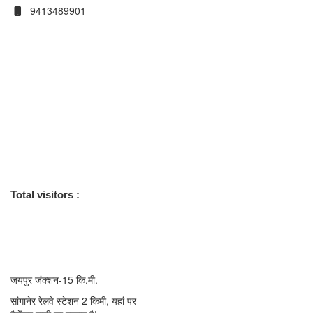
9413489901
मंदिर के बारे में
भव्य प्राचीन वैभव युक्त कलापूर्ण 46 शिखरों युक्त मन्दिर है, मूलनायक अतिशयकारी
प्रतिमा भगवान आदिनाथजी की लगभग 4000 वर्ष प्राचीन है| कुछ वर्ष पूर्व मुनिश्री
सुधासागरजी महाराज द्वारा तलघर से चमत्कारी अमूल्य रत्नों की मूर्तियों कुछ दिनों के लिये
दर्शनार्थ निकाली गई थी । क्षेत्र पर आचार्य ज्ञानसागर बालक छात्रावास एवं
संतसुधासागर बालिका छात्रावास संचालित है।
Total visitors :
8,009
आवागमन के साधन
रेलवे स्टेशन
—
जयपुर जंक्शन-15 कि.मी.
सांगानेर रेलवे स्टेशन 2 किमी, यहां पर