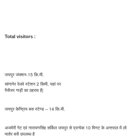
प्रतिमा भगवान आदिनाथजी की लगभग 4000 वर्ष प्राचीन है| कुछ वर्ष पूर्व मुनिश्री
सुधासागरजी महाराज द्वारा तलघर से चमत्कारी अमूल्य रत्नों की मूर्तियों कुछ दिनों के लिये
दर्शनार्थ निकाली गई थी । क्षेत्र पर आचार्य ज्ञानसागर बालक छात्रावास एवं
संतसुधासागर बालिका छात्रावास संचालित है।
Total visitors :
7,990
आवागमन के साधन
रेलवे स्टेशन
—
जयपुर जंक्शन-15 कि.मी.
सांगानेर रेलवे स्टेशन 2 किमी, यहां पर
पैसेंजर गाड़ी का ठहराव है|
बस स्टेण्ड —
जयपुर केन्द्रिय बस स्टेण्ड – 14 कि.मी.
पंहुचने का सरलतम मार्ग —
अजमेरी गेट एवं नारायणसिंह सर्किल जयपुर से प्रत्येक 10 मिनट के अन्तराल में लो
फ्लोर बसें उपलब्ध है