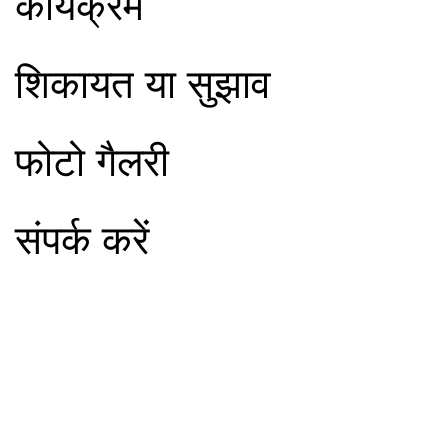
कार्यक्रम
शिकायत या सुझाव
फोटो गैलरी
संपर्क करें
मंदिर के बारे में
भव्य प्राचीन वैभव युक्त कलापूर्ण 46 शिखरों युक्त मन्दिर है, मूलनायक अतिशयकारी
प्रतिमा भगवान आदिनाथजी की लगभग 4000 वर्ष प्राचीन है| कुछ वर्ष पूर्व मुनिश्री
सुधासागरजी महाराज द्वारा तलघर से चमत्कारी अमूल्य रत्नों की मूर्तियों कुछ दिनों के लिये
दर्शनार्थ निकाली गई थी । क्षेत्र पर आचार्य ज्ञानसागर बालक छात्रावास एवं
संतसुधासागर बालिका छात्रावास संचालित है।