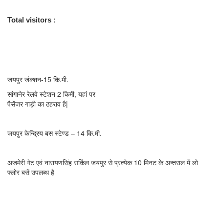
Total visitors :
7,993
आवागमन के साधन
रेलवे स्टेशन
—
जयपुर जंक्शन-15 कि.मी.
सांगानेर रेलवे स्टेशन 2 किमी, यहां पर
पैसेंजर गाड़ी का ठहराव है|
बस स्टेण्ड —
जयपुर केन्द्रिय बस स्टेण्ड – 14 कि.मी.
पंहुचने का सरलतम मार्ग —
अजमेरी गेट एवं नारायणसिंह सर्किल जयपुर से प्रत्येक 10 मिनट के अन्तराल में लो
फ्लोर बसें उपलब्ध है
संपर्क विवरण
Mandir Manager –