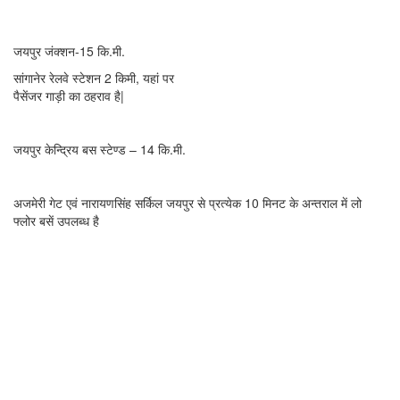
रेलवे स्टेशन
—
जयपुर जंक्शन-15 कि.मी.
सांगानेर रेलवे स्टेशन 2 किमी, यहां पर
पैसेंजर गाड़ी का ठहराव है|
बस स्टेण्ड —
जयपुर केन्द्रिय बस स्टेण्ड – 14 कि.मी.
पंहुचने का सरलतम मार्ग —
अजमेरी गेट एवं नारायणसिंह सर्किल जयपुर से प्रत्येक 10 मिनट के अन्तराल में लो
फ्लोर बसें उपलब्ध है
संपर्क विवरण
Mandir Manager –
Padam Chand Jain – 9351155553
Madhusudan – 9529837355
For Room Booking –